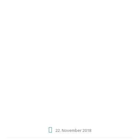
0172 4062847
swani@freenet.de
Windsprites
vom schwarzen
Schwan
B SCHWÄNE
Home
Schwanenkinder Erwachsen
B Schwäne
22. November 2018