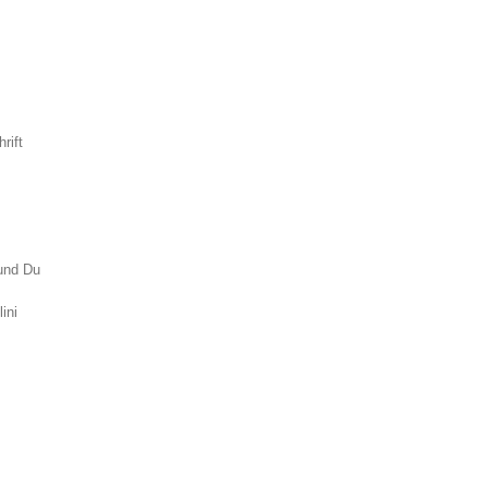
hrift
und Du
lini