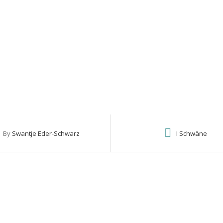
I SCHWANENKINDER
Home
Schwanenkinder Erwachsen
I Schwäne
By
Swantje Eder-Schwarz
I Schwäne