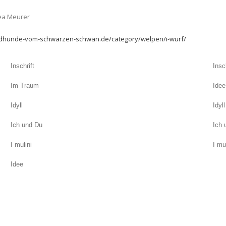
rea Meurer
ndhunde-vom-schwarzen-schwan.de/category/welpen/i-wurf/
Inschrift
Insc
Im Traum
Idee
Idyll
Idyll
Ich und Du
Ich 
I mulini
I mu
Idee