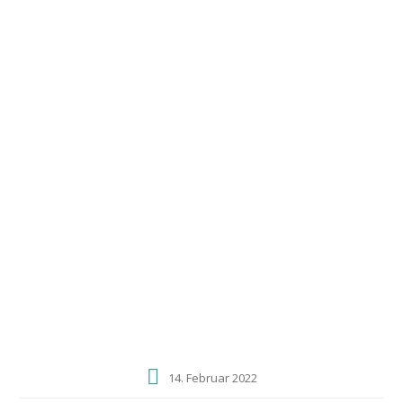
0172 4062847
swani@freenet.de
Windsprites
vom schwarzen
Schwan
R SCHWANENKINDER 3 WOCHEN ALT
Home
Aktuelles
14. Februar 2022