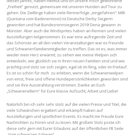
diesen Jahres, haben Helmut und ich unsere frisch gewonnene
„Freiheit“ genutzt, gemeinsam mit unseren Hunden auf Tour zu
gehen. Die Zwillinge haben viele Rennerfolge „eingefahren“: Milli
(Quintana vom Badenermoor) ist Deutsche Derby Siegerin
geworden und hat Bundesrennsiegerin 2019! Dena gewann in
Münster. Aber auch die Windsprites haben an Rennen und vielen
Ausstellungen teilgenommen. Es war eine aufregende Zeit und
das Schönste an all den vielen Veranstaltungen war es Freunde
und Schwanenfamilienmitglieder zu treffen. Das ist es, was immer
wieder mein Herz erwärmt; zu sehen wie meine Welpen sich
entwickeln, wie glücklich sie in ihren neuen Familien sind und wie
prächtig und stolz sie sich zeigen, egal ob im Ring, oder im Freilauf.
Es ist so schön für mich zu erleben, wenn die Schwanenwelpen
von einst, freie und offene Hundepersönlichkeiten geworden sind
und sie ihre Ausstrahlung verströmen. Danke an Euch
„Schwaneneltern“ für Eure klasse Aufzucht, Arbeit und Liebe!
Natürlich bin ich sehr sehr stolz auf die vielen Preise und Titel, die
viele Schwänchen ergattert und erkämpft haben auf
Ausstellungen und sportlichen Events. Es macht mir Freude Eure
Nachrichten zu hören und zu lesen. Mit großem Stolz poste ich
diese sehr gern mit Eurer Erlaubnis auf der öffentlichen FB Seite
„Vom schwarzen Schwan“.