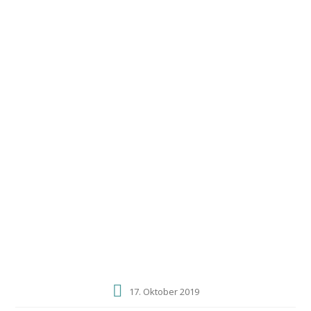
0172 4062847
swani@freenet.de
Windsprites
vom schwarzen
Schwan
SCHWANENKINDER UNTERWEGS AUF
AUSSTELLUNGEN UND SPORTLICHEN
EVENTS!
Home
Aktuelles
17. Oktober 2019