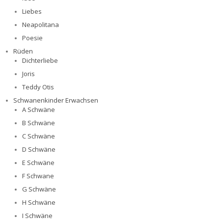
Liebes
Neapolitana
Poesie
Rüden
Dichterliebe
Joris
Teddy Otis
Schwanenkinder Erwachsen
A Schwäne
B Schwäne
C Schwäne
D Schwäne
E Schwäne
F Schwane
G Schwäne
H Schwäne
I Schwäne