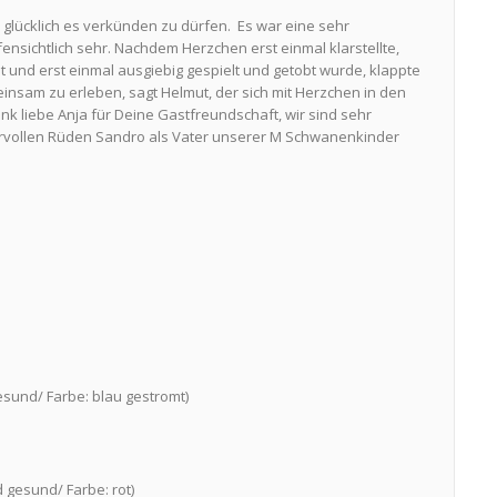
 glücklich es verkünden zu dürfen. Es war eine sehr
sichtlich sehr. Nachdem Herzchen erst einmal klarstellte,
t und erst einmal ausgiebig gespielt und getobt wurde, klappte
insam zu erleben, sagt Helmut, der sich mit Herzchen in den
k liebe Anja für Deine Gastfreundschaft, wir sind sehr
dervollen Rüden Sandro als Vater unserer M Schwanenkinder
gesund/ Farbe: blau gestromt)
d gesund/ Farbe: rot)