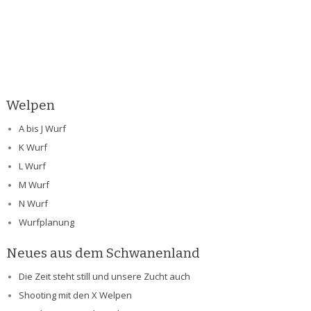
Welpen
A bis J Wurf
K Wurf
L Wurf
M Wurf
N Wurf
Wurfplanung
Neues aus dem Schwanenland
Die Zeit steht still und unsere Zucht auch
Shooting mit den X Welpen