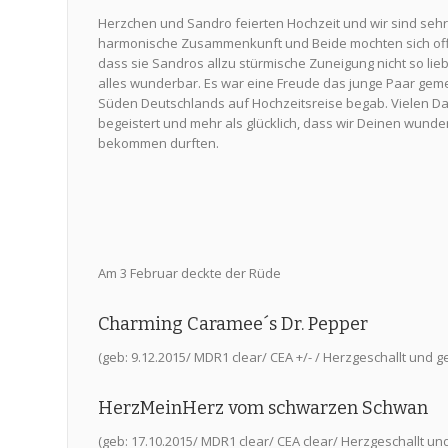
Herzchen und Sandro feierten Hochzeit und wir sind sehr
harmonische Zusammenkunft und Beide mochten sich offen
dass sie Sandros allzu stürmische Zuneigung nicht so lieb
alles wunderbar. Es war eine Freude das junge Paar geme
Süden Deutschlands auf Hochzeitsreise begab. Vielen Dan
begeistert und mehr als glücklich, dass wir Deinen wun
bekommen durften.
Am 3 Februar deckte der Rüde
Charming Caramee´s Dr. Pepper
(geb: 9.12.2015/ MDR1 clear/ CEA +/- / Herzgeschallt und 
HerzMeinHerz vom schwarzen Schwan
(geb: 17.10.2015/ MDR1 clear/ CEA clear/ Herzgeschallt un