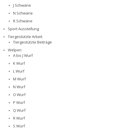
J Schwäne
N Schwäne
R Schwäne
Sport Ausstellung
Tiergestützte Arbeit
Tiergestützte Beiträge
Welpen
A bis J Wurf
K Wurf
L Wurf
M Wurf
N Wurf
O Wurf
P Wurf
Q Wurf
R Wurf
S Wurf