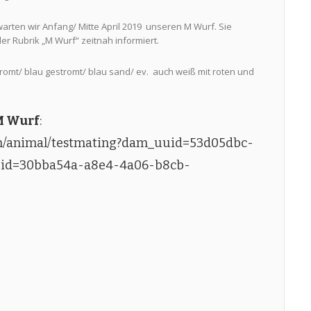
arten wir Anfang/ Mitte April 2019 unseren M Wurf. Sie
er Rubrik „M Wurf“ zeitnah informiert.
tromt/ blau gestromt/ blau sand/ ev. auch weiß mit roten und
M Wurf
:
com/animal/testmating?dam_uuid=53d05dbc-
uid=30bba54a-a8e4-4a06-b8cb-