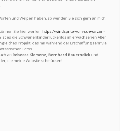
.
ürfen und Welpen haben, so wenden Sie sich gern an mich.
können Sie hier werfen:
https://windsprite-vom-schwarzen-
ist es die Schwanenkinder lückenlos im erwachsenen Alter
greiches Projekt, das mir während der Erschaffung sehr viel
antastischen Fotos.
auch an
Rebecca Klemenz, Bernhard Bauerndick
und
lder, die meine Website schmücken!