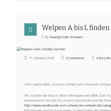
Welpen A bis L finden 
By
Swantje Eder-Schwarz
11. Oktober 2018
0 Comments
A bis J Wu
Foto: Sabine Wais „Fortuna Lächelt vom schwarzen Schwan
Wir züchten die Rasse Silken Windspite seit 2008. Zum 10 
Interessieren Sie sich für unsere Geschichte und die Sch
http://www.windhunde-vom-schwarzen-schwan.de/categ
Elterntieren und Verpaarungen, zu den Daten der Welpen