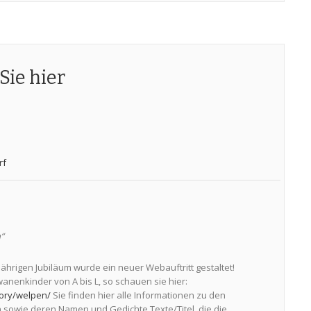
Sie hier
rf
“
Jährigen Jubiläum wurde ein neuer Webauftritt gestaltet!
wanenkinder von A bis L, so schauen sie hier:
ory/welpen/
Sie finden hier alle Informationen zu den
 sowie deren Namen und Gedichte Texte/Titel, die die