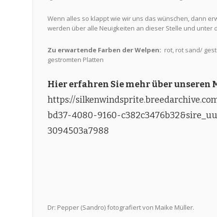
Wenn alles so klappt wie wir uns das wünschen, dann erw
werden über alle Neuigkeiten an dieser Stelle und unter d
Zu erwartende Farben der Welpen:
rot, rot sand/ ges
gestromten Platten
Hier erfahren Sie mehr über unseren 
https://silkenwindsprite.breedarchive.
bd37-4080-9160-c382c3476b32&sire_u
3094503a7988
Dr: Pepper (Sandro) fotografiert von Maike Müller.