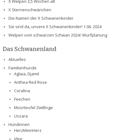
X Welpen 3,5 Wochen alt
X Sternenschwänchen
Die Namen der X Schwanenkinder
Sie sind da, unsere X Schwanenkinder! 1.06. 2024
Welpen vom schwarzen Schwan 2024/ Wurfplanung
Das Schwanenland
Aktuelles
Familienhunde
Aglaia, Djamil
Anthea Red Rose
Coralina
Feechen
Moorteufel Zwillinge
Ussara
Hündinnen
HerzMeinHerz
Idee