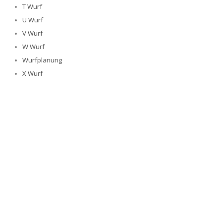
T Wurf
U Wurf
V Wurf
W Wurf
Wurfplanung
X Wurf