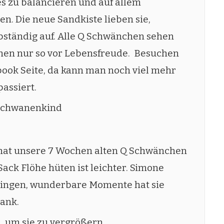
es zu balancieren und auf allem
. Die neue Sandkiste lieben sie,
bständig auf. Alle Q Schwänchen sehen
ühen nur so vor Lebensfreude. Besuchen
book Seite, da kann man noch viel mehr
assiert.
eschwanenkind
hat unsere 7 Wochen alten Q Schwänchen
Sack Flöhe hüten ist leichter. Simone
 bringen, wunderbare Momente hat sie
Dank.
n, um sie zu vergrößern.