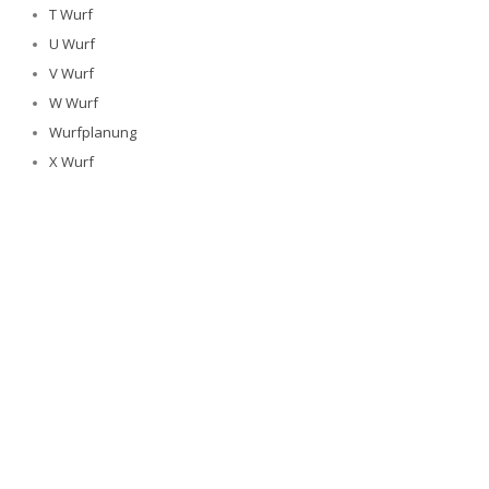
T Wurf
U Wurf
V Wurf
W Wurf
Wurfplanung
X Wurf