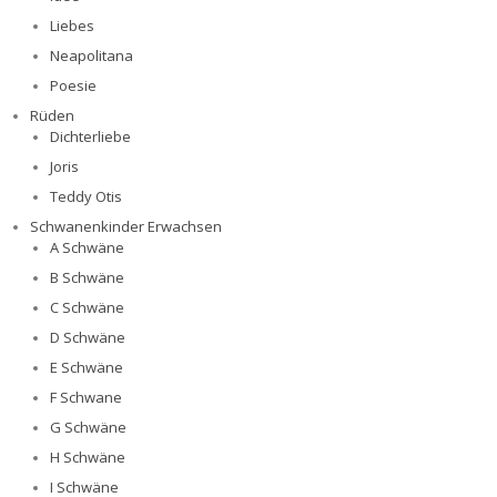
Liebes
Neapolitana
Poesie
Rüden
Dichterliebe
Joris
Teddy Otis
Schwanenkinder Erwachsen
A Schwäne
B Schwäne
C Schwäne
D Schwäne
E Schwäne
F Schwane
G Schwäne
H Schwäne
I Schwäne