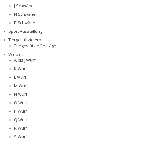
J Schwäne
N Schwäne
R Schwäne
Sport Ausstellung
Tiergestützte Arbeit
Tiergestützte Beiträge
Welpen
A bis J Wurf
K Wurf
L Wurf
M Wurf
N Wurf
O Wurf
P Wurf
Q Wurf
R Wurf
S Wurf