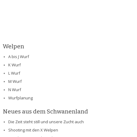
Welpen
A bis J Wurf
K Wurf
L Wurf
M Wurf
N Wurf
Wurfplanung
Neues aus dem Schwanenland
Die Zeit steht still und unsere Zucht auch
Shooting mit den X Welpen