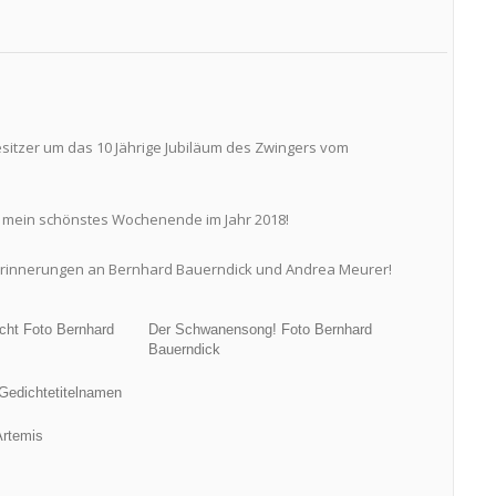
Besitzer um das 10 Jährige Jubiläum des Zwingers vom
 mein schönstes Wochenende im Jahr 2018!
n Erinnerungen an Bernhard Bauerndick und Andrea Meurer!
cht Foto Bernhard
Der Schwanensong! Foto Bernhard
Bauerndick
Gedichtetitelnamen
Artemis