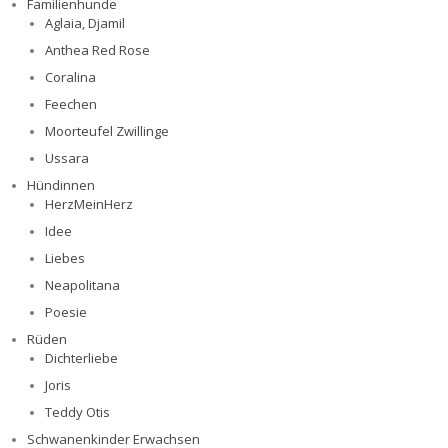
Familienhunde
Aglaia, Djamil
Anthea Red Rose
Coralina
Feechen
Moorteufel Zwillinge
Ussara
Hündinnen
HerzMeinHerz
Idee
Liebes
Neapolitana
Poesie
Rüden
Dichterliebe
Joris
Teddy Otis
Schwanenkinder Erwachsen