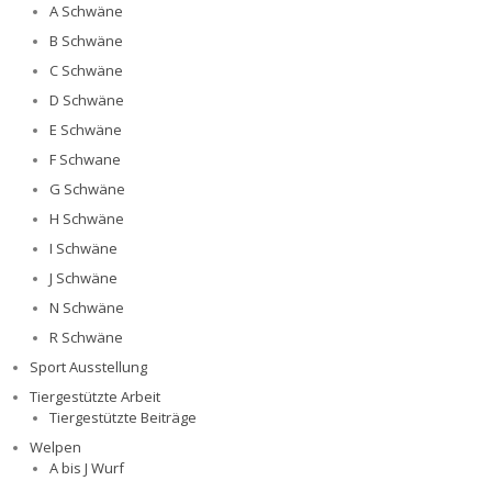
A Schwäne
B Schwäne
C Schwäne
D Schwäne
E Schwäne
F Schwane
G Schwäne
H Schwäne
I Schwäne
J Schwäne
N Schwäne
R Schwäne
Sport Ausstellung
Tiergestützte Arbeit
Tiergestützte Beiträge
Welpen
A bis J Wurf