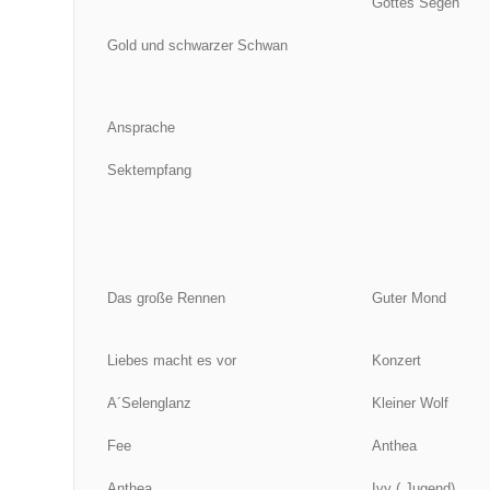
Gottes Segen
Gold und schwarzer Schwan
Ansprache
Sektempfang
Das große Rennen
Guter Mond
Liebes macht es vor
Konzert
A´Selenglanz
Kleiner Wolf
Fee
Anthea
Anthea
Ivy ( Jugend)