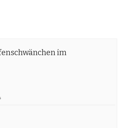
lfenschwänchen im
s