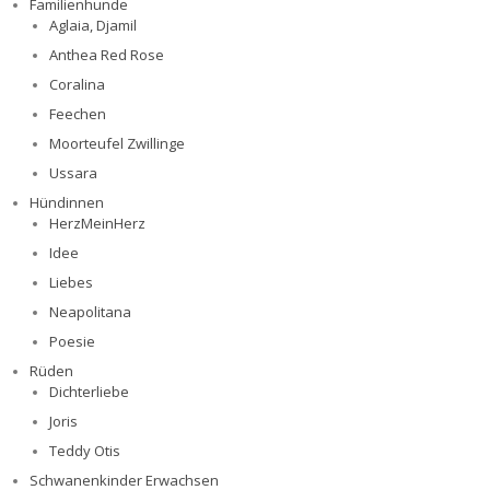
Familienhunde
Aglaia, Djamil
Anthea Red Rose
Coralina
Feechen
Moorteufel Zwillinge
Ussara
Hündinnen
HerzMeinHerz
Idee
Liebes
Neapolitana
Poesie
Rüden
Dichterliebe
Joris
Teddy Otis
Schwanenkinder Erwachsen