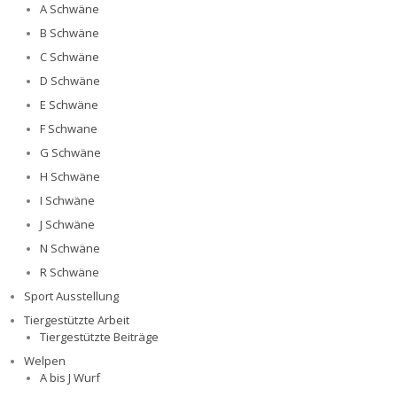
A Schwäne
B Schwäne
C Schwäne
D Schwäne
E Schwäne
F Schwane
G Schwäne
H Schwäne
I Schwäne
J Schwäne
N Schwäne
R Schwäne
Sport Ausstellung
Tiergestützte Arbeit
Tiergestützte Beiträge
Welpen
A bis J Wurf