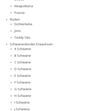
Neapolitana
Poesie
Rüden
Dichterliebe
Joris
Teddy Otis
Schwanenkinder Erwachsen
A Schwäne
B Schwäne
C Schwäne
D Schwäne
E Schwäne
F Schwane
G Schwäne
H Schwäne
I Schwäne
J Schwäne