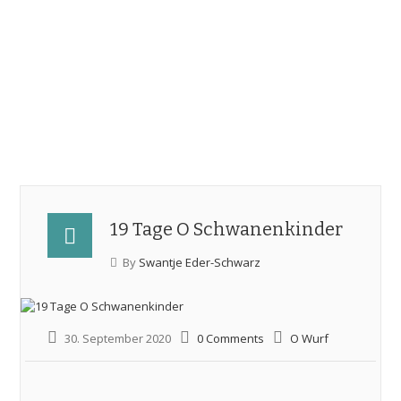
0172 4062847
swani@freenet.de
Windsprites
vom schwarzen
Schwan
19 Tage O Schwanenkinder
By
Swantje Eder-Schwarz
30. September 2020
0 Comments
O Wurf