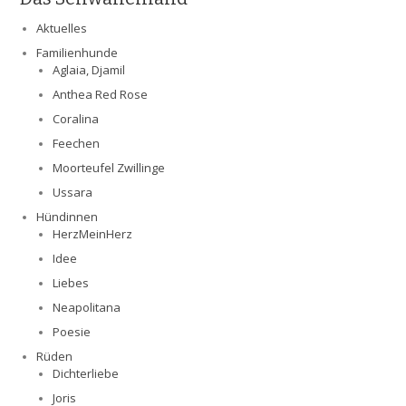
Aktuelles
Familienhunde
Aglaia, Djamil
Anthea Red Rose
Coralina
Feechen
Moorteufel Zwillinge
Ussara
Hündinnen
HerzMeinHerz
Idee
Liebes
Neapolitana
Poesie
Rüden
Dichterliebe
Joris