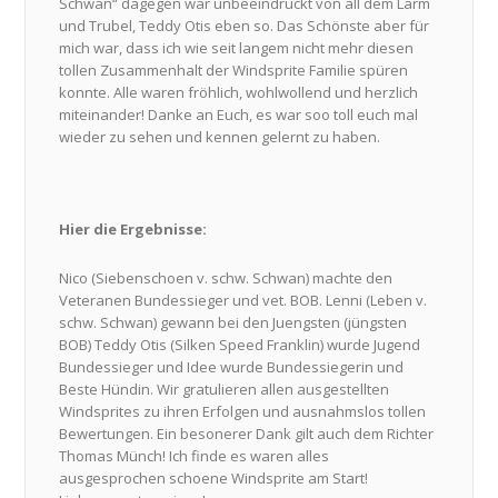
Schwan“ dagegen war unbeeindruckt von all dem Lärm
und Trubel, Teddy Otis eben so. Das Schönste aber für
mich war, dass ich wie seit langem nicht mehr diesen
tollen Zusammenhalt der Windsprite Familie spüren
konnte. Alle waren fröhlich, wohlwollend und herzlich
miteinander! Danke an Euch, es war soo toll euch mal
wieder zu sehen und kennen gelernt zu haben.
Hier die Ergebnisse:
Nico (Siebenschoen v. schw. Schwan) machte den
Veteranen Bundessieger und vet. BOB. Lenni (Leben v.
schw. Schwan) gewann bei den Juengsten (jüngsten
BOB) Teddy Otis (Silken Speed Franklin) wurde Jugend
Bundessieger und Idee wurde Bundessiegerin und
Beste Hündin. Wir gratulieren allen ausgestellten
Windsprites zu ihren Erfolgen und ausnahmslos tollen
Bewertungen. Ein besonerer Dank gilt auch dem Richter
Thomas Münch! Ich finde es waren alles
ausgesprochen schoene Windsprite am Start!