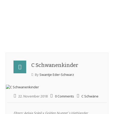
0172 4062847
swani@freenet.de
Windsprites
vom schwarzen
Schwan
C Schwanenkinder
By
Swantje Eder-Schwarz
22. November 2018
0 Comments
C Schwäne
Eltern: Aglaia Soleil x Golden Nugget´s Highlander