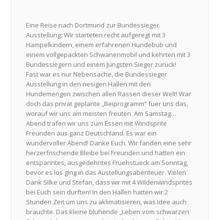
Eine Reise nach Dortmund zur Bundessieger
Ausstellung: Wir starteten recht aufgeregt mit 3
Hampelkindern, einem erfahrenen Hundebub und
einem vollgepackten Schwanenmobil und kehrten mit 3
Bundessiegern und einem Jüngsten Sieger zurück!
Fast war es nur Nebensache, die Bundessieger
Ausstellung in den riesigen Hallen mit den
Hundemengen zwischen allen Rassen dieser Welt! War
doch das privat geplante „Beiprogramm“ fuer uns das,
worauf wir uns am meisten freuten. Am Samstag
…
Abend trafen wir uns zum Essen mit Windsprite
Freunden aus ganz Deutschland. Es war ein
wundervoller Abend! Danke Euch. Wir fanden eine sehr
herzerfrischende Bleibe bei Freunden und hatten ein
entspanntes, ausgedehntes Fruehstueck am Sonntag,
bevor es los ging in das Austellungsabenteuer. Vielen
Dank Silke und Stefan, dass wir mit 4 Wildenwindsprites
bei Euch sein durften! In den Hallen hatten wir 2
Stunden Zeit um uns zu aklimatisieren, was Idee auch
brauchte. Das kleine blühende „Leben vom schwarzen